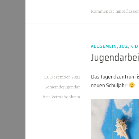
Kommentar hinterlasse
,
,
ALLGEMEIN
JUZ
KI
Jugendarbe
Das Jugendzentrum is
13. Dezember 2021
neuen Schuljahr!
Gemeindejugendar
beit Veitshöchheim